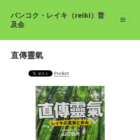
バンコク・レイキ（reiki）普
及会
メニュ
ーとウ
ィジェ
ット
直傳靈氣
Pocket