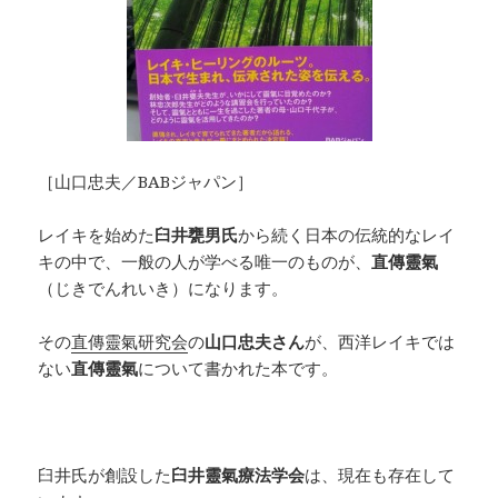
［山口忠夫／BABジャパン］
レイキを始めた
臼井甕男氏
から続く日本の伝統的なレイ
キの中で、一般の人が学べる唯一のものが、
直傳靈氣
（じきでんれいき）になります。
その
直傳靈氣研究会
の
山口忠夫さん
が、西洋レイキでは
ない
直傳靈氣
について書かれた本です。
臼井氏が創設した
臼井靈氣療法学会
は、現在も存在して