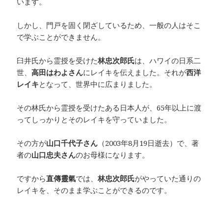
います。
しかし、門戸を固く閉ざしているため、一般の人はそこ
で学ぶことができません。
臼井氏から霊授を受けた
林忠次郎氏
は、ハワイの日系二
世、
高田はわよさん
にレイキを伝えました。それが
西洋
レイキ
となって、世界中に広まりました。
その林氏から霊授を受けたある日本人が、65年以上に渡
ってしっかりとそのレイキを守っていました。
その方が
山口千代子さん
（2003年8月19日逝去）で、著
者の
山口忠夫さん
のお母様になります。
ですから
直傳靈氣
では、
林忠次郎氏
がやっていた通りの
レイキを、そのまま学ぶことができるのです。