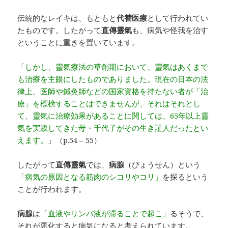
伝統的なレイキは、もともと
代替医療
として行われてい
たものです。したがって
直傳靈氣
も、病気や怪我を治す
ということに重きを置いています。
「
しかし、靈氣療法の草創期において、靈氣はあくまで
も治療を主眼にしたものでありました。現在の日本の法
律上、医師や鍼灸師などの国家資格を持たない者が「治
療」を標榜することはできませんが、それはそれとし
て、靈氣に治療効果があることに関しては、65年以上靈
氣を実践してきた母・千代子がその生き証人だったとい
えます。
」（p.54 – 55）
したがって
直傳靈氣
では、
病腺
（びょうせん）という
「病気の原因となる筋肉のシコリやコリ」
を探るという
ことが行われます。
病腺
は
「血液やリンパ液が滞ることで起こ」
るそうで、
それが悪化すると病気になると考えられています。