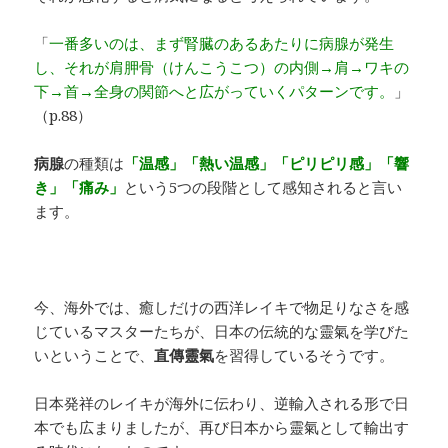
「
一番多いのは、まず腎臓のあるあたりに病腺が発生
し、それが肩胛骨（けんこうこつ）の内側→肩→ワキの
下→首→全身の関節へと広がっていくパターンです。
」
（p.88）
病腺
の種類は
「温感」「熱い温感」「ピリピリ感」「響
き」「痛み」
という5つの段階として感知されると言い
ます。
今、海外では、癒しだけの西洋レイキで物足りなさを感
じているマスターたちが、日本の伝統的な靈氣を学びた
いということで、
直傳靈氣
を習得しているそうです。
日本発祥のレイキが海外に伝わり、逆輸入される形で日
本でも広まりましたが、再び日本から靈氣として輸出す