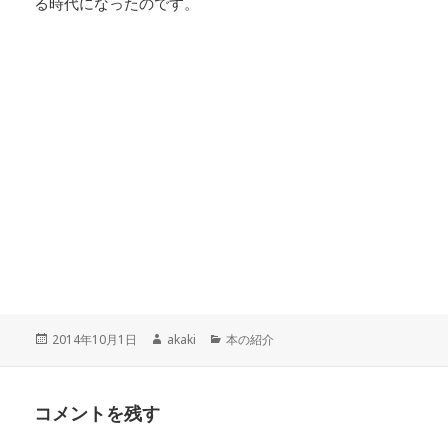
る時代になったのです。
投
2014年10月1日
作
akaki
カ
本の紹介
稿
成
テ
日:
者
ゴ
リ
コメントを残す
ー